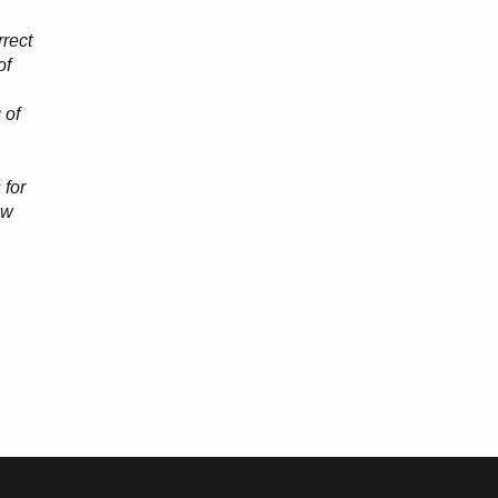
rrect
of
 of
 for
ew