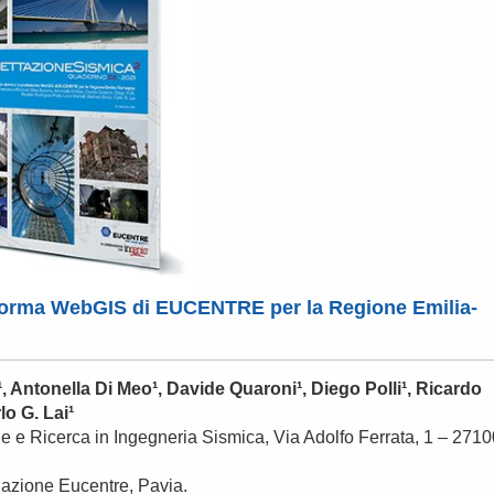
aforma WebGIS di EUCENTRE per la Regione Emilia-
, Antonella Di Meo¹, Davide Quaroni¹, Diego Polli¹, Ricardo
lo G. Lai¹
 e Ricerca in Ingegneria Sismica, Via Adolfo Ferrata, 1 – 2710
ndazione Eucentre, Pavia.