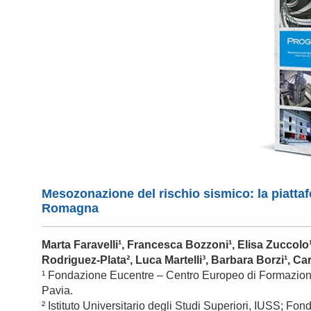
Mesozonazione del rischio sismico: la piatt
Romagna
Marta Faravelli¹, Francesca Bozzoni¹, Elisa Zuccolo¹
Rodriguez-Plata², Luca Martelli³, Barbara Borzi¹, Car
¹ Fondazione Eucentre – Centro Europeo di Formazione
Pavia.
² Istituto Universitario degli Studi Superiori, IUSS; Fo