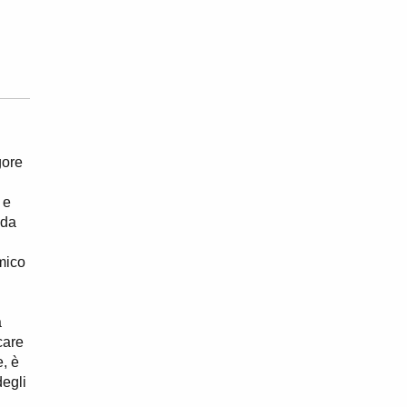
gore
 e
 da
mico
à
care
e, è
degli