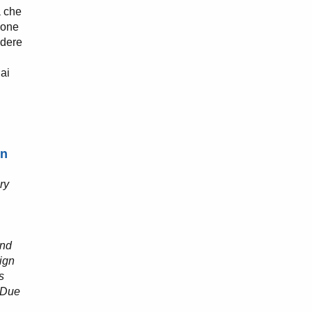
a che
ione
ndere
 ai
on
ry
and
sign
s
 Due