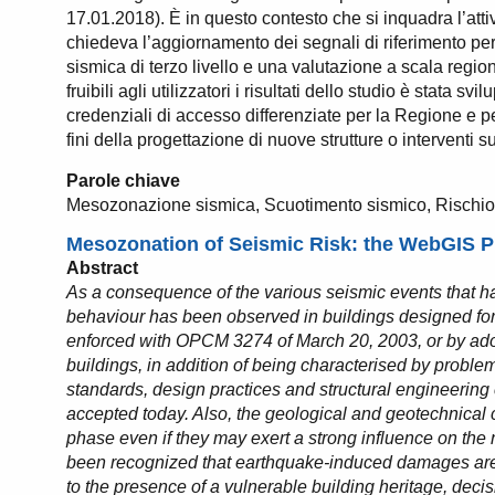
17.01.2018). È in questo contesto che si inquadra l’
chiedeva l’aggiornamento dei segnali di riferimento per
sismica di terzo livello e una valutazione a scala region
fruibili agli utilizzatori i risultati dello studio è stata 
credenziali di accesso differenziate per la Regione e per
fini della progettazione di nuove strutture o interventi su
Parole chiave
Mesozonazione sismica, Scuotimento sismico, Rischio
Mesozonation of Seismic Risk: the WebGIS 
Abstract
As a consequence of the various seismic events that hav
behaviour has been observed in buildings designed for g
enforced with OPCM 3274 of March 20, 2003, or by adop
buildings, in addition of being characterised by proble
standards, design practices and structural engineering 
accepted today. Also, the geological and geotechnical cha
phase even if they may exert a strong influence on the n
been recognized that earthquake-induced damages are 
to the presence of a vulnerable building heritage, dec