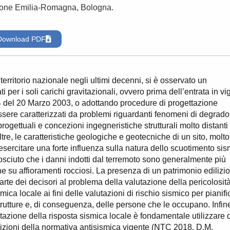
gione Emilia-Romagna, Bologna.
Download PDF
 territorio nazionale negli ultimi decenni, si è osservato un
per i soli carichi gravitazionali, ovvero prima dell’entrata in vi
4 del 20 Marzo 2003, o adottando procedure di progettazione
d essere caratterizzati da problemi riguardanti fenomeni di degrado
rogettuali e concezioni ingegneristiche strutturali molto distanti
re, le caratteristiche geologiche e geotecniche di un sito, molto
sercitare una forte influenza sulla natura dello scuotimento sis
nosciuto che i danni indotti dal terremoto sono generalmente più
che su affioramenti rocciosi. La presenza di un patrimonio edilizio
te dei decisori al problema della valutazione della pericolosit
ica locale ai fini delle valutazioni di rischio sismico per pianifi
trutture e, di conseguenza, delle persone che le occupano. Infin
utazione della risposta sismica locale è fondamentale utilizzare 
izioni della normativa antisismica vigente (NTC 2018, D.M.