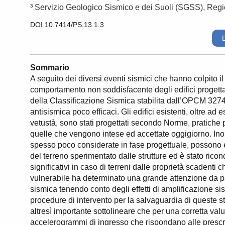
³ Servizio Geologico Sismico e dei Suoli (SGSS), Re
DOI 10.7414/PS.13.1.3
Sommario
A seguito dei diversi eventi sismici che hanno colpito il
comportamento non soddisfacente degli edifici progettati 
della Classificazione Sismica stabilita dall’OPCM 327
antisismica poco efficaci. Gli edifici esistenti, oltre a
vetustà, sono stati progettati secondo Norme, pratiche p
quelle che vengono intese ed accettate oggigiorno. Inolt
spesso poco considerate in fase progettuale, possono e
del terreno sperimentato dalle strutture ed è stato rico
significativi in caso di terreni dalle proprietà scadenti 
vulnerabile ha determinato una grande attenzione da par
sismica tenendo conto degli effetti di amplificazione sism
procedure di intervento per la salvaguardia di queste s
altresì importante sottolineare che per una corretta val
accelerogrammi di ingresso che rispondano alle prescr