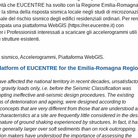
attività che EUCENTRE ha svolto con la Regione Emilia-Romagn
 la stima della risposta sismica locale negli studi di microzonaz
ale del rischio sismico degli edifici residenziali ordinari. Per re
sviluppata una piattaforma WebGIS (https://rer.eucentre.it) con
 i Professionisti interessati a scaricare gli accelerogrammi utili
 strutture esistenti.
 sismico, Accelerogrammi, Piattaforma WebGIS.
Platform of EUCENTRE for the Emilia-Romagna Regi
e affected the national territory in recent decades, unsatisfacto
ravity loads only, i.e. before the Seismic Classification was
ting ineffective anti-seismic design procedures. The existing
ms of deterioration and ageing, were designed according to
concepts that are very different from those that are understood 
racteristics at a site are frequently little considered in the de
ature of ground shaking experienced by structures. In fact, it ha
generally larger over soft sediments than on rock outcropping.
ision makers have understood the importance of assessing the