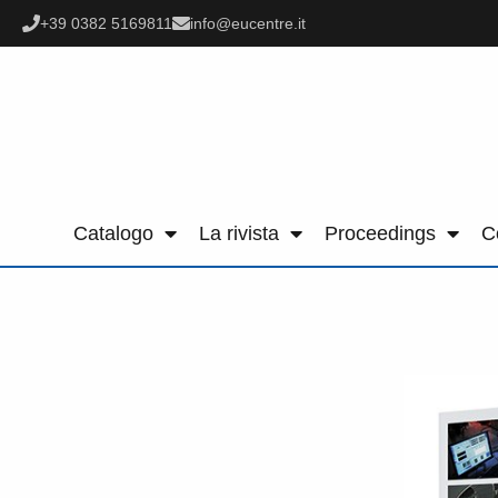
+39 0382 5169811
info@eucentre.it
Catalogo
La rivista
Proceedings
C