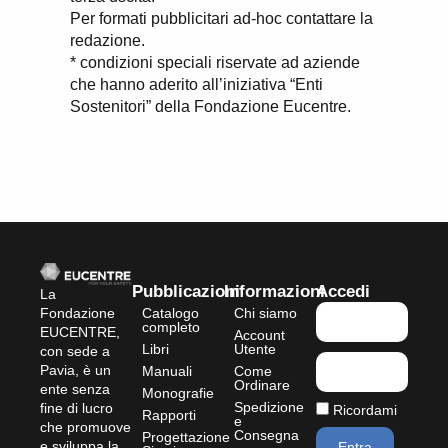
Per formati pubblicitari ad-hoc contattare la
redazione.
* condizioni speciali riservate ad aziende
che hanno aderito all’iniziativa “Enti
Sostenitori” della Fondazione Eucentre.
Pubblicazioni
Informazioni
Accedi
La
Catalogo
Chi siamo
Fondazione
completo
EUCENTRE,
Account
Libri
Utente
con sede a
Pavia, è un
Manuali
Come
Ordinare
ente senza
Monografie
Spedizione
fine di lucro
Ricordami
Rapporti
e
che promuove
Consegna
Progettazione
e sviluppa la
Entra