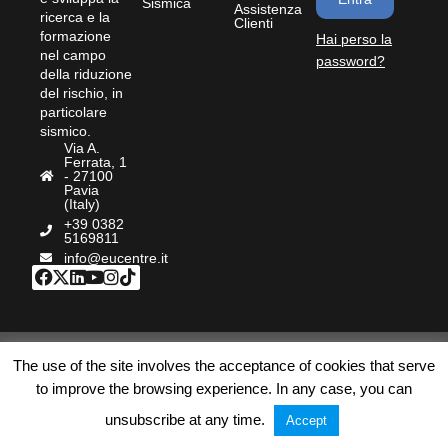
Sismica
Assistenza
ricerca e la
Clienti
formazione
Hai perso la
nel campo
password?
della riduzione
del rischio, in
particolare
sismico.
Via A.
Ferrata, 1
- 27100
Pavia
(Italy)
+39 0382
5169811
info@eucentre.it
© Bookstore Eucentre
|
Privacy Policy
|
Cookie
|
The use of the site involves the acceptance of cookies that serve
Termini e Condizioni
|
Accessibilità
| P.IVA:
to improve the browsing experience. In any case, you can
IT02009180189 | REA PV – 254684
unsubscribe at any time.
Accept