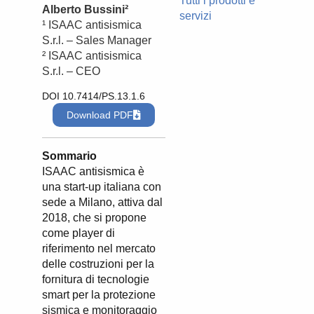
Tutti i prodotti e
Alberto Bussini²
servizi
¹ ISAAC antisismica
S.r.l. – Sales Manager
² ISAAC antisismica
S.r.l. – CEO
DOI 10.7414/PS.13.1.6
Download PDF
Sommario
ISAAC antisismica è
una start-up italiana con
sede a Milano, attiva dal
2018, che si propone
come player di
riferimento nel mercato
delle costruzioni per la
fornitura di tecnologie
smart per la protezione
sismica e monitoraggio