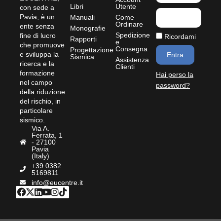
Libri
Utente
con sede a
Pavia, è un
Manuali
Come
Ordinare
ente senza
Monografie
Spedizione
fine di lucro
Ricordami
Rapporti
e
che promuove
Consegna
Progettazione
e sviluppa la
Entra
Sismica
Assistenza
ricerca e la
Clienti
formazione
Hai perso la
nel campo
password?
della riduzione
del rischio, in
particolare
sismico.
Via A.
Ferrata, 1
- 27100
Pavia
(Italy)
+39 0382
5169811
info@eucentre.it