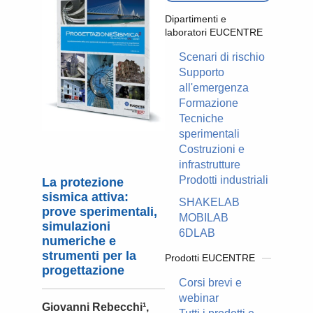
Dipartimenti e
laboratori EUCENTRE
Scenari di rischio
Supporto
all'emergenza
Formazione
Tecniche
sperimentali
Costruzioni e
infrastrutture
Prodotti industriali
La protezione
sismica attiva:
SHAKELAB
prove sperimentali,
MOBILAB
simulazioni
6DLAB
numeriche e
strumenti per la
Prodotti EUCENTRE
progettazione
Corsi brevi e
webinar
Giovanni Rebecchi¹,