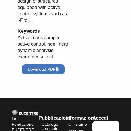
design of structures
equipped with active
control systems such as
I-Pro 1.
Keywords
Active mass damper,
active control, non linear
dynamic analysis,
experimental test.
Download PDF
Pubblicazioni
Informazioni
Accedi
La
Catalogo
Chi siamo
Fondazione
completo
EUCENTRE,
Account