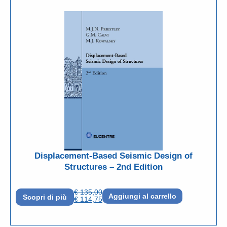
Displacement-Based Seismic Design of
Structures – 2nd Edition
€
135,00
Aggiungi al carrello
Scopri di più
€
114,75