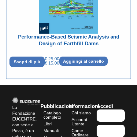
Performance-Based Seismic Analysis and
Design of Earthfill Dams
€
25,00
Aggiungi al carrello
Scopri di più
€
15,00
Pubblicazioni
Informazioni
Accedi
La
Catalogo
Chi siamo
Fondazione
completo
EUCENTRE,
Account
Libri
Utente
con sede a
Pavia, è un
Manuali
Come
Ordinare
ente senza