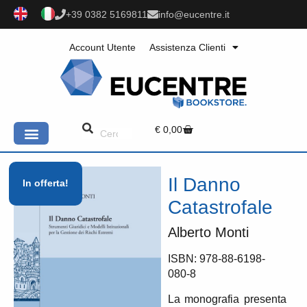
+39 0382 5169811
info@eucentre.it
Account Utente
Assistenza Clienti
€
0,00
Il Danno
In offerta!
Catastrofale
Alberto Monti
ISBN: 978-88-6198-
080-8
La monografia presenta