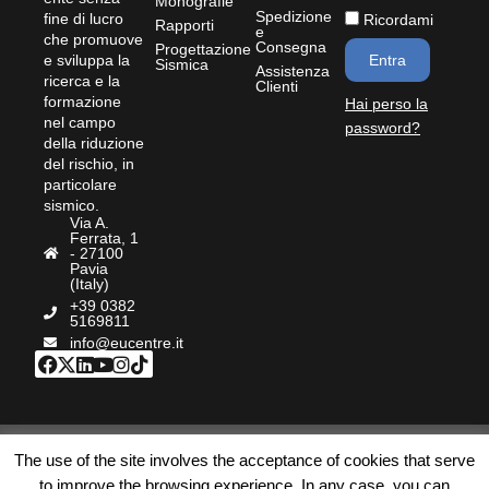
Monografie
Spedizione
fine di lucro
Ricordami
Rapporti
e
che promuove
Consegna
Progettazione
e sviluppa la
Entra
Sismica
Assistenza
ricerca e la
Clienti
formazione
Hai perso la
nel campo
password?
della riduzione
del rischio, in
particolare
sismico.
Via A.
Ferrata, 1
- 27100
Pavia
(Italy)
+39 0382
5169811
info@eucentre.it
© Bookstore Eucentre
|
Privacy Policy
|
Cookie
|
The use of the site involves the acceptance of cookies that serve
Termini e Condizioni
|
Accessibilità
| P.IVA:
to improve the browsing experience. In any case, you can