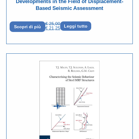
Developments in the Field of Displacement-
Based Seismic Assessment
€
25,00
Leggi tutto
Scopri di più
€
21,25