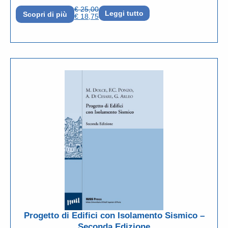
€
25,00
Leggi tutto
Scopri di più
€
18,75
Progetto di Edifici con Isolamento Sismico –
Seconda Edizione